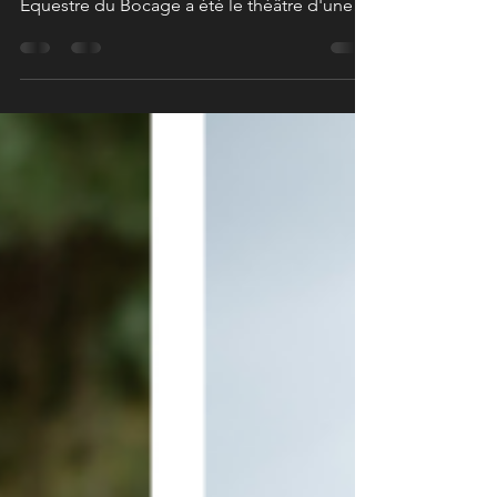
Le circuit de la Tournée des As (TDA) faisait
étape aux Herbiers ce week-end, et le Parc
Équestre du Bocage a été le théâtre d'une
démonstration de talent absolument
remarquable. J'ai eu le plaisir d'être sur
place pour photographier ces performances
de haut vol, et le nom à retenir de cette
édition 2025 est sans conteste celui d'Alicia
Le Mée Cattiaux !