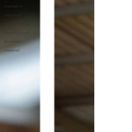
équitation
concours
retouche
séance photo
le métier
matériel