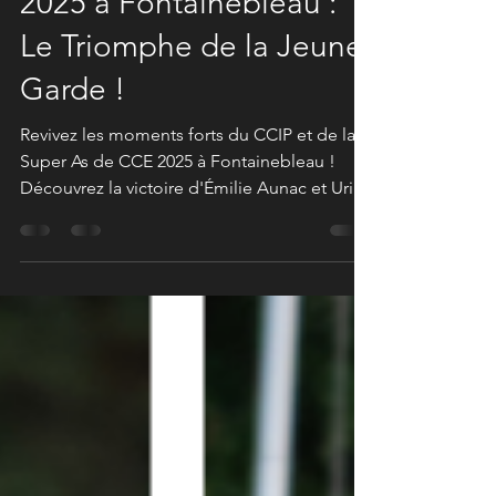
21 nov. 2025
2 min de lecture
CCIP et Super As de CCE
2025 à Fontainebleau :
Le Triomphe de la Jeune
Garde !
Revivez les moments forts du CCIP et de la
Super As de CCE 2025 à Fontainebleau !
Découvrez la victoire d'Émilie Aunac et Uriel
de Tassine et la performance des futurs
talents du Concours Complet en images.