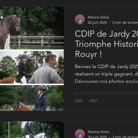
Marine Delie
20 juin 2025
2 min de lectur
CDIP de Jardy 2
Triomphe Histor
Rouyr !
Revivez le CDIP de Jardy 202
réalisent un triple gagnant, 
Découvrez nos photos exclusi
belles reprises. L'élégance e
poney au sommet !
Marine Delie
20 juin 2025
2 min de lectur