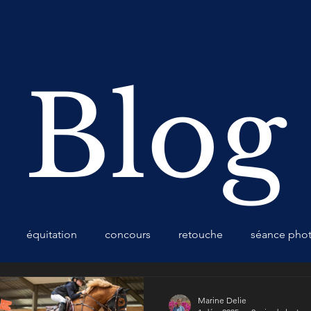
Blog
équitation
concours
retouche
séance pho
Marine Delie