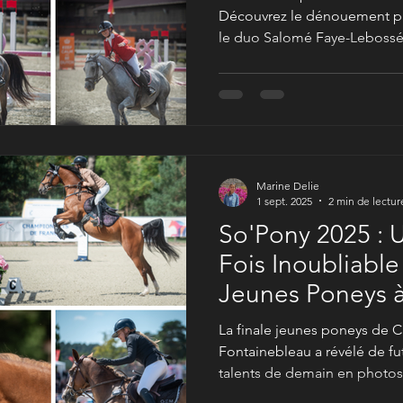
Découvrez le dénouement pal
le duo Salomé Faye-Lebossé
Après l'effervescence du So'
rentrée était de me rendre 
Une épreuve d'autant plus p
le retour des compétitions d
poneys et les cavaliers de c
a été offert !
Marine Delie
1 sept. 2025
2 min de lectur
So'Pony 2025 : 
Fois Inoubliable
Jeunes Poneys 
!
La finale jeunes poneys de 
Fontainebleau a révélé de fu
talents de demain en photos e
première fois inoubliable p