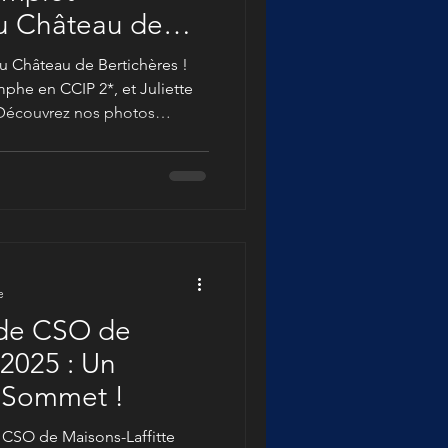
u Château de
u Château de Bertichères !
phe en CCIP 2*, et Juliette
 Découvrez nos photos
ce concours complet
ne l'élite des poneys.
e
 de CSO de
 2025 : Un
 Sommet !
 CSO de Maisons-Laffitte