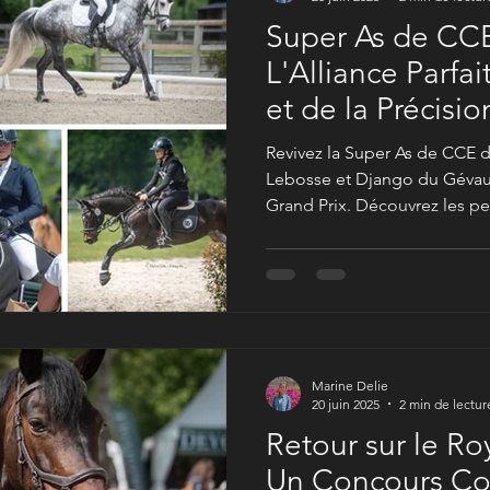
Super As de CCE
L'Alliance Parfai
et de la Précisio
Revivez la Super As de CCE 
Lebosse et Django du Gévau
Grand Prix. Découvrez les pe
Maya Bonilla. Nos photos exc
captivantes vous plongent a
complet intense pour poney
Marine Delie
20 juin 2025
2 min de lectur
Retour sur le Ro
Un Concours C