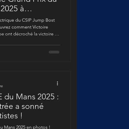
 2025 à
ectrique du CSIP Jump Bost
uvrez comment Victoire
pe ont décroché la victoire du
clichés du jour.
re
 du Mans 2025 :
ntrée a sonné
istes !
du Mans 2025 en photos !