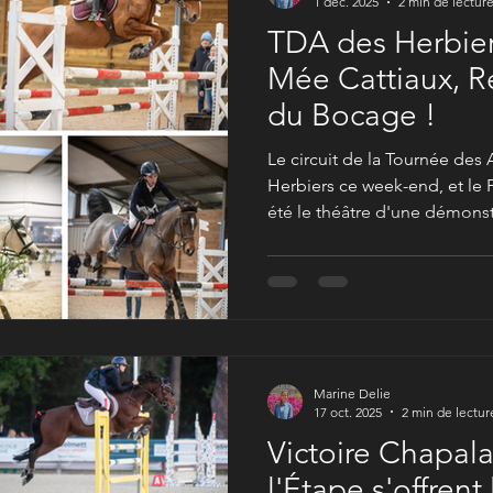
1 déc. 2025
2 min de lectur
TDA des Herbiers
Mée Cattiaux, R
du Bocage !
Le circuit de la Tournée des 
Herbiers ce week-end, et le
été le théâtre d'une démons
remarquable. J'ai eu le plaisi
photographier ces performan
retenir de cette édition 2025
d'Alicia Le Mée Cattiaux !
Marine Delie
17 oct. 2025
2 min de lectur
Victoire Chapala
l'Étape s'offrent le Grand Prix du