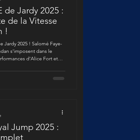
 de Jardy 2025 :
te de la Vitesse
n !
de Jardy 2025 ! Salomé Faye-
dan s'imposent dans le
rformances d'Alice Fort et
lusives et des vidéos
u cœur de ce concours
s.
e
yal Jump 2025 :
omplet