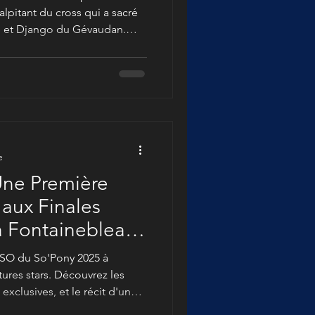
pitant du cross qui a sacré
 et Django du Gévaudan.
Pony, mon objectif de la
au Super As de CCE du Mans.
assionnante qu'elle marque
e haut niveau pour les jeunes
omplet. Et quel spectacle nous
e
Une Première
 aux Finales
à Fontainebleau
CSO du So'Pony 2025 à
tures stars. Découvrez les
xclusives, et le récit d'une
our un photographe équestre.