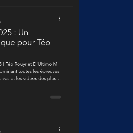
e
025 : Un
ique pour Téo
5 ! Téo Rouyr et D'Ultimo M
dominant toutes les épreuves.
ves et les vidéos des plus
t la précision du dressage
e