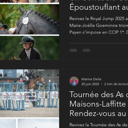
Époustouflant a
Bertichères !
Revivez le Royal Jump 2025 a
Marie-Joëlle Goeminne triom
Payen s'impose en CCIP 1*.
exclusives et les vidéos de 
international, mettant en scè
Marine Delie
20 juin 2025
2 min de lectur
Tournée des As
Maisons-Laffitte
Rendez-vous au
Revivez la Tournée des As de