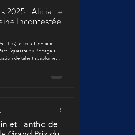
e
 2025 : Alicia Le
eine Incontestée
As (TDA) faisait étape aux
 Parc Équestre du Bocage a
tration de talent absolument
r d'être sur place pour
ces de haut vol, et le nom à
 est sans conteste celui
e
in et Fantho de