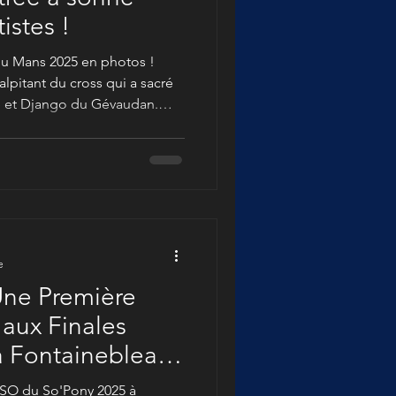
istes !
du Mans 2025 en photos !
pitant du cross qui a sacré
 et Django du Gévaudan.
Pony, mon objectif de la
au Super As de CCE du Mans.
assionnante qu'elle marque
e haut niveau pour les jeunes
omplet. Et quel spectacle nous
e
Une Première
 aux Finales
à Fontainebleau
CSO du So'Pony 2025 à