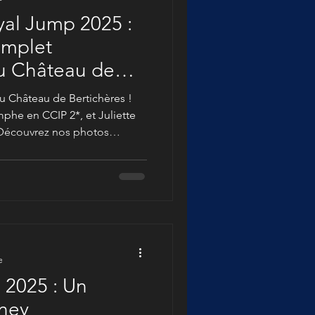
yal Jump 2025 :
omplet
u Château de
u Château de Bertichères !
phe en CCIP 2*, et Juliette
 Découvrez nos photos
ce concours complet
ne l'élite des poneys.
e
P 2025 : Un
ney