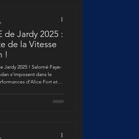
e
 de Jardy 2025 :
te de la Vitesse
n !
de Jardy 2025 ! Salomé Faye-
dan s'imposent dans le
rformances d'Alice Fort et
lusives et des vidéos
u cœur de ce concours
s.
e