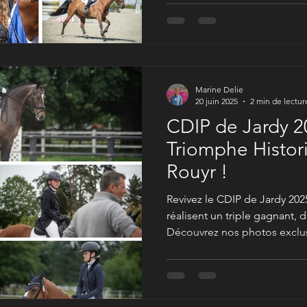
Marine Delie
20 juin 2025
2 min de lectur
CDIP de Jardy 2
Triomphe Histor
Rouyr !
Revivez le CDIP de Jardy 202
réalisent un triple gagnant, 
Découvrez nos photos exclusi
belles reprises. L'élégance e
poney au sommet !