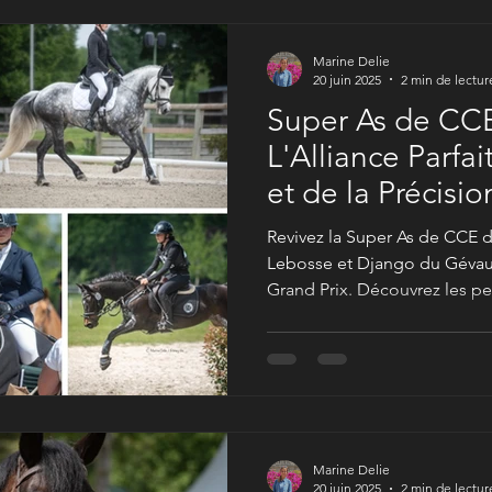
Marine Delie
20 juin 2025
2 min de lectur
Super As de CCE
L'Alliance Parfai
et de la Précisio
Revivez la Super As de CCE 
Lebosse et Django du Gévau
Grand Prix. Découvrez les pe
Maya Bonilla. Nos photos exc
captivantes vous plongent a
complet intense pour poney
Marine Delie
20 juin 2025
2 min de lectur