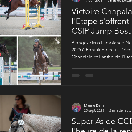
17 oct. 2025
2 min de lectur
Victoire Chapala
l'Étape s'offrent le Grand Prix du
CSIP Jump Bost
Fontainebleau !
Plongez dans l'ambiance él
2025 à Fontainebleau ! Déco
Chapalain et Fantho de l'Éta
Grand Prix et découvrez mes 
Marine Delie
25 sept. 2025
2 min de lectu
Super As de CCE
l'heure de la re