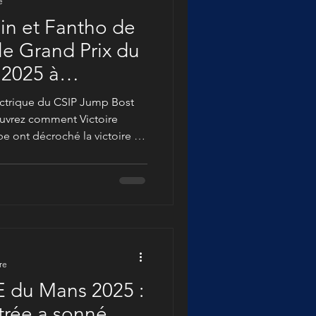
e
in et Fantho de
 2025 à
ectrique du CSIP Jump Bost
uvrez comment Victoire
pe ont décroché la victoire du
clichés du jour.
re
 du Mans 2025 :
ntrée a sonné