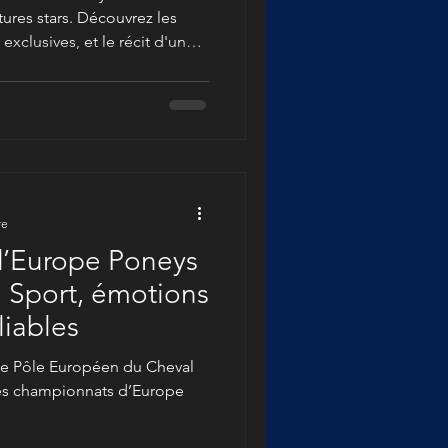
tures stars. Découvrez les
xclusives, et le récit d'une
our un photographe équestre.
re
’Europe Poneys
: Sport, émotions
liables
, le Pôle Européen du Cheval
des championnats d’Europe