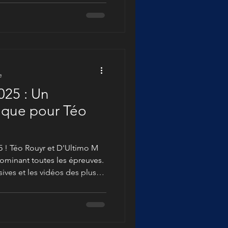
e
025 : Un
ique pour Téo
5 ! Téo Rouyr et D'Ultimo M
dominant toutes les épreuves.
ves et les vidéos des plus
t la précision du dressage