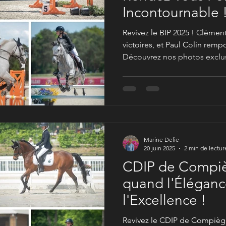
Incontournable 
Revivez le BIP 2025 ! Clémen
victoires, et Paul Colin remp
Découvrez nos photos exclusi
compétition internationale m
poneys et jeunes cavaliers a
Marine Delie
20 juin 2025
2 min de lectur
CDIP de Compiè
quand l'Éléganc
l'Excellence !
Revivez le CDIP de Compièg