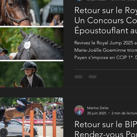
Retour sur le Ro
Un Concours C
Époustouflant a
Bertichères !
Revivez le Royal Jump 2025 a
Marie-Joëlle Goeminne triom
Payen s'impose en CCIP 1*.
exclusives et les vidéos de 
international, mettant en scè
Marine Delie
20 juin 2025
2 min de lectur
Retour sur le BI
Rendez-vous Po