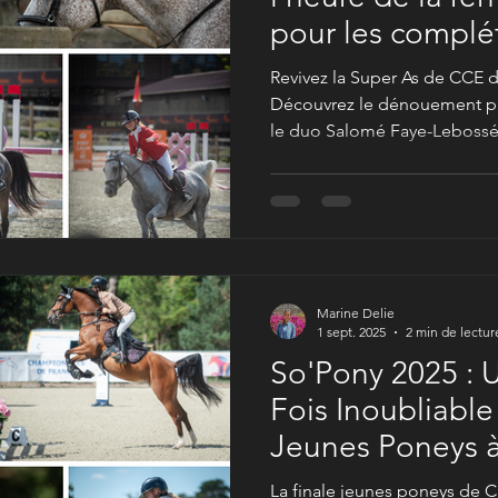
pour les complét
Revivez la Super As de CCE 
Découvrez le dénouement pal
le duo Salomé Faye-Lebossé
Après l'effervescence du So'
rentrée était de me rendre 
Une épreuve d'autant plus p
le retour des compétitions d
poneys et les cavaliers de c
a été offert !
Marine Delie
1 sept. 2025
2 min de lectur
So'Pony 2025 : 
Fois Inoubliable
Jeunes Poneys 
!
La finale jeunes poneys de 