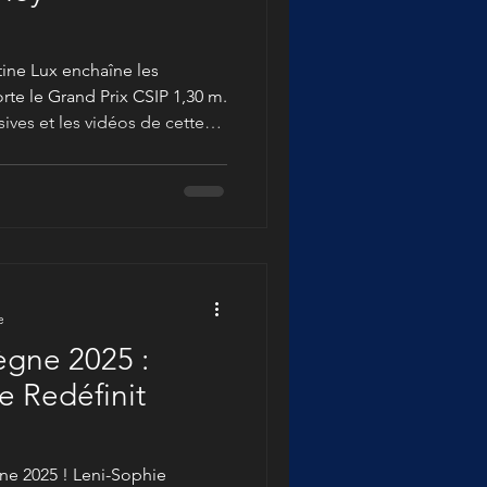
!
tine Lux enchaîne les
orte le Grand Prix CSIP 1,30 m.
ves et les vidéos de cette
ajeure. L'excellence des
u rendez-vous !
e
gne 2025 :
e Redéfinit
ne 2025 ! Leni-Sophie