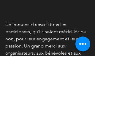
Un immense bravo à tous les 
participants, qu'ils soient médaillés ou 
non, pour leur engagement et leur 
passion. Un grand merci aux 
organisateurs, aux bénévoles et aux 
familles qui font de cet événement une 
réussite chaque année.
Ces Championnats de France 2025 
resteront gravés dans les mémoires 
comme un vibrant hommage au sport 
poney.
Rendez-vous désormais aux 
championnats d'Europe du Mans dans 
quelques jours ! 