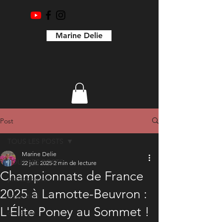
Marine Delie
Post
TOUS LES POSTS
Marine Delie
TOUS LES POSTS
22 juil. 2025
2 min de lecture
Championnats de France
photographie
2025 à Lamotte-Beuvron :
équitation
L'Élite Poney au Sommet !
concours