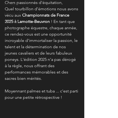
Chers passionnés d'équitation,
retouche
Quel tourbillon d'émotions nous avons 
séance photo
vécu aux 
Championnats de France 
2025 à Lamotte-Beuvron
 ! En tant que 
le métier
photographe équestre, chaque année, 
matériel
ce rendez-vous est une opportunité 
incroyable d'immortaliser la passion, le 
talent et la détermination de nos 
jeunes cavaliers et de leurs fabuleux 
poneys. L'édition 2025 n'a pas dérogé 
à la règle, nous offrant des 
performances mémorables et des 
sacres bien mérités.
Moyennant palmes et tuba ... c'est parti 
pour une petite rétrospective ! 