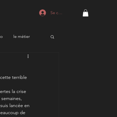
Se connecter
to
le métier
cette terrible 
rtes la crise 
 semaines, 
suis lancée en 
 beaucoup de 