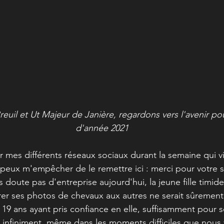
l et Ut Majeur de Janière, regardons vers l'avenir po
d'année 2021
ur mes différents réseaux sociaux durant la semaine qui v
e peux m'empêcher de le remettre ici : merci pour votre s
ns doute pas d'entreprise aujourd'hui, la jeune fille timid
rer ses photos de chevaux aux autres ne serait sûremen
9 ans ayant pris confiance en elle, suffisamment pour s
 infiniment, même dans les moments difficiles que nous