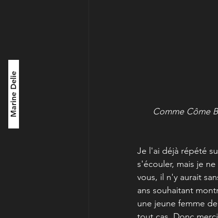
Marine Delie
Comme Côme Breui
Je l'ai déjà répété s
s'écouler, mais je n
vous, il n'y aurait sa
ans souhaitant mont
une jeune femme de 1
tout cas. Donc merci