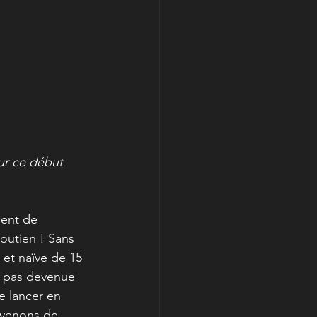
ur ce début 
ient de 
outien ! Sans 
e et naïve de 15 
t pas devenue 
e lancer en 
 venons de 