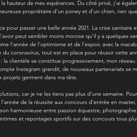
à la hauteur de mes espérances. Du côté privé, j'ai égale
heureuse propriétaire d'un poney et d'un chien, rien que
e pour passer une belle année 2021. La crise sanitaire es
 l'avoir peut sembler moins morose qu'il y a quelques se
e l'année de l'optimisme et de l'espoir, avec la macab
e du coronavirus, tout est en place pour réussir cette an
: la clientèle se constitue progressivement, mon réseau
compte Instagram grandit, de nouveaux partenariats se m
 projets germent dans ma tête.  
olutions, car je ne les tiens pas plus d'une semaine. Pourt
 l'année de la réussite aux concours d'entrée en master, 
ison harmonieuse entre passion équestre, photographie 
ntimes et reportages sportifs sur des concours tous plu