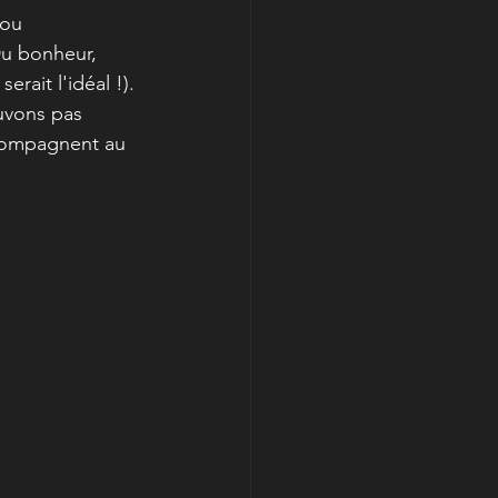
 ou 
Du bonheur, 
ait l'idéal !). 
uvons pas 
ccompagnent au 