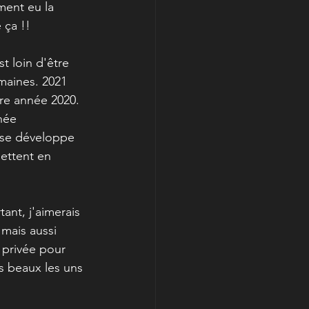
ment eu la 
 ça !! 
t loin d'être 
maines. 2021 
re année 2020.
née 
 se développe 
ettent en 
ant, j'aimerais 
mais aussi 
privée pour 
s beaux les uns 