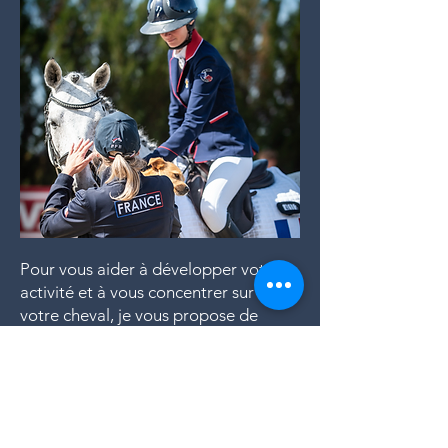
Pour vous aider à développer votre
activité et à vous concentrer sur
votre cheval, je vous propose de
gérer pour vous les dossiers de
partenariats et de sponsoring.
En m'appuyant sur mon réseau
professionnel et ma connaissance
approfondie du marché équestre, je