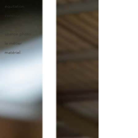
équitation
concours
retouche
séance photo
le métier
matériel