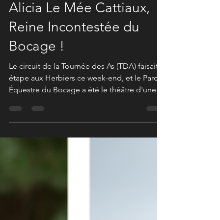
TDA des Herbiers 2025 :
Alicia Le Mée Cattiaux,
Reine Incontestée du
Bocage !
Le circuit de la Tournée des As (TDA) faisait
étape aux Herbiers ce week-end, et le Parc
Équestre du Bocage a été le théâtre d'une
démonstration de talent absolument
remarquable. J'ai eu le plaisir d'être sur
place pour photographier ces performances
de haut vol, et le nom à retenir de cette
édition 2025 est sans conteste celui d'Alicia
Le Mée Cattiaux !