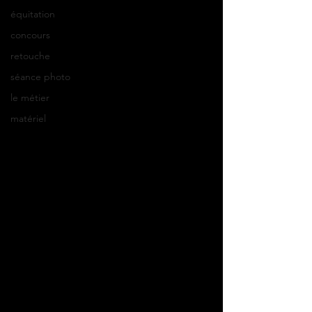
équitation
concours
retouche
séance photo
le métier
matériel